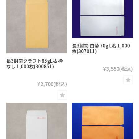
長3封筒 白菊 70g L貼 1,000
枚(307011)
長3封筒クラフト85gL貼 枠
なし 1,000枚(300851)
¥3,550
(税込)
¥2,700
(税込)