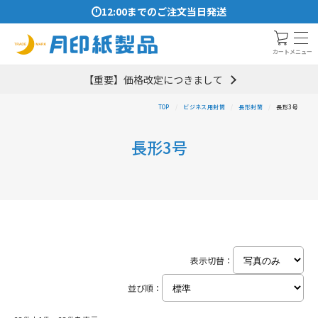
12:00までのご注文当日発送
メニュー
カート
【重要】価格改定につきまして
TOP
ビジネス用封筒
長形封筒
長形3号
長形3号
表示切替：
並び順：