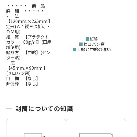
・・・・・ 商 品
詳 細 ・・・・・
寸 法
【120mm.×235mm.】
定形(Ａ４縦三つ折可・
ＤＭ用)
紙 質 【プラテクト
■
紙質
カラー 80g/㎡】(国産
■
セロハン窓
紙使用)
■
Ｌ貼と中貼の違い
貼り方 【中貼】(セン
ター貼)
窓
【45mm.×90mm.】
(セロハン窓)
口 糊 【なし】
郵便枠 【なし】
封筒についての知識