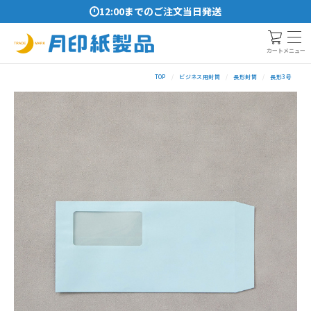
12:00までのご注文当日発送
メニュー
カート
TOP
ビジネス用封筒
長形封筒
長形3号