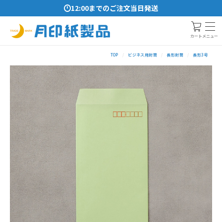
12:00までのご注文当日発送
メニュー
カート
TOP
ビジネス用封筒
長形封筒
長形3号