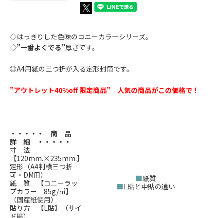
◇はっきりした色味のコニーカラーシリーズ。
◇
”一番よくでる”
厚さです。
◎A4用紙の三つ折が入る定形封筒です。
”アウトレット40%off 限定商品” 人気の商品がこの価格で！
・・・・・ 商 品
詳 細 ・・・・・
寸 法
【120mm.×235mm.】
定形（A4判横三つ折
可・DM用）
■
紙質
紙 質 【コニーラッ
■
L貼と中貼の違い
プカラー 85g/㎡】
（国産紙使用）
貼り方 【L貼】（サイ
ド貼）