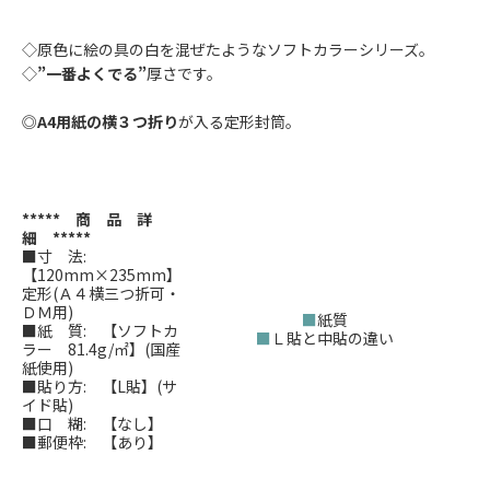
◇原色に絵の具の白を混ぜたようなソフトカラーシリーズ。
◇
”一番よくでる”
厚さです。
◎
A4用紙の横３つ折り
が入る定形封筒。
***** 商 品 詳
細 *****
■寸 法:
【120mm×235mm】
定形(Ａ４横三つ折可・
ＤＭ用)
■
紙質
■紙 質: 【ソフトカ
■
Ｌ貼と中貼の違い
ラー 81.4g/㎡】(国産
紙使用)
■貼り方: 【L貼】(サ
イド貼)
■口 糊: 【なし】
■郵便枠: 【あり】