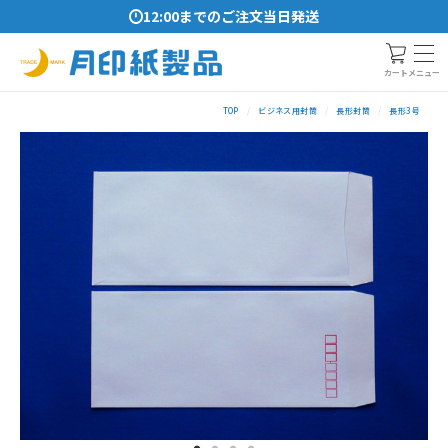
12:00までのご注文当日発送
メニュー
カート
TOP
ビジネス用封筒
長形封筒
長形3号