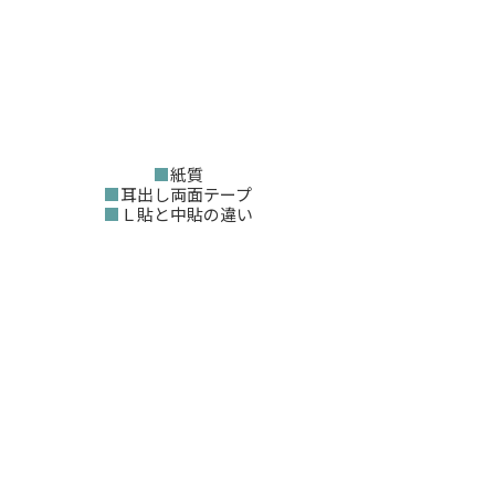
■
紙質
■
耳出し両面テープ
■
Ｌ貼と中貼の違い