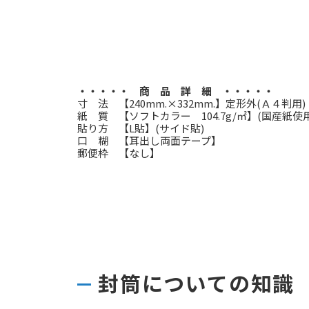
・・・・・ 商 品 詳 細 ・・・・・
寸 法 【240mm.×332mm.】定形外(Ａ４判用)
紙 質 【ソフトカラー 104.7g/㎡】(国産紙使用
貼り方 【L貼】(サイド貼)
口 糊 【耳出し両面テープ】
郵便枠 【なし】
封筒についての知識