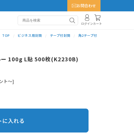
お問合わせ
カート
ログイン
TOP
ビジネス用封筒
テープ付封筒
角2テープ付
100g L貼 500枚(K2230B)
ント～]