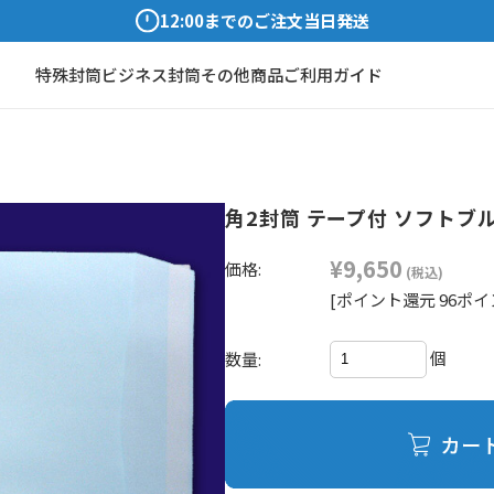
12:00までのご注文当日発送
特殊封筒
ビジネス封筒
その他商品
ご利用ガイド
角2封筒 テープ付 ソフトブルー 
¥9,650
価格:
(税込)
[ポイント還元 96ポイ
個
数量: