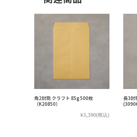
角2封筒 クラフト 85g 500枚
長3封筒
（K20850）
(3090
¥3,390
(税込)