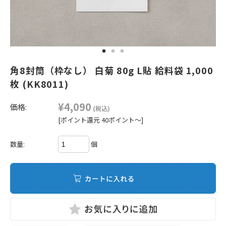
角8封筒（枠なし） 白菊 80g L貼 給料袋 1,000
枚 (KK8011)
¥4,090
価格:
(税込)
[ポイント還元 40ポイント～]
個
数量: