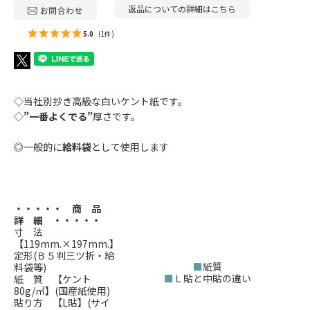
返品についての詳細はこちら
5.0
(1件)
◇当社別抄き高級な白いケント紙です。
◇
”一番よくでる”
厚さです。
◎一般的に
給料袋
として使用します
・・・・・ 商 品
詳 細 ・・・・・
寸 法
【119mm.×197mm.】
定形(Ｂ５判三ツ折・給
■
紙質
料袋等)
■
Ｌ貼と中貼の違い
紙 質 【ケント
80g/㎡】(国産紙使用)
貼り方 【L貼】(サイ