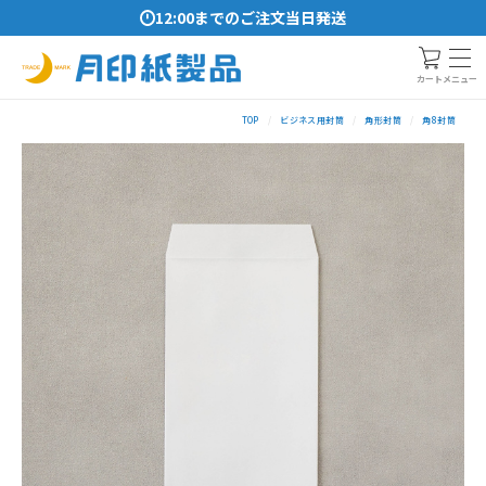
12:00までのご注文当日発送
メニュー
カート
TOP
ビジネス用封筒
角形封筒
角8封筒