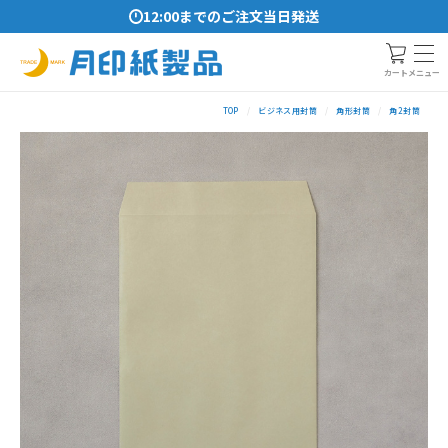
12:00までのご注文当日発送
メニュー
カート
TOP
ビジネス用封筒
角形封筒
角2封筒