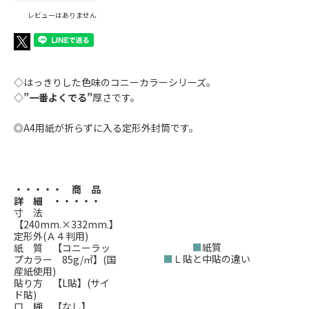
レビューはありません
◇はっきりした色味のコニーカラーシリーズ。
◇
”一番よくでる”
厚さです。
◎A4用紙が折らずに入る定形外封筒です。
・・・・・ 商 品
詳 細 ・・・・・
寸 法
【240mm.×332mm.】
定形外(Ａ４判用)
■
紙質
紙 質 【コニーラッ
■
Ｌ貼と中貼の違い
プカラー 85g/㎡】(国
産紙使用)
貼り方 【L貼】(サイ
ド貼)
口 糊 【なし】