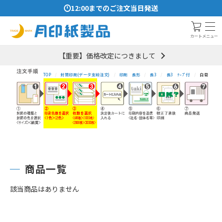
12:00までのご注文当日発送
メニュー
カート
【重要】価格改定につきまして
TOP
封筒印刷(データ支給注文)
印刷 長形
長3
長3 ﾃｰﾌﾟ付
白菊
商品一覧
該当商品はありません