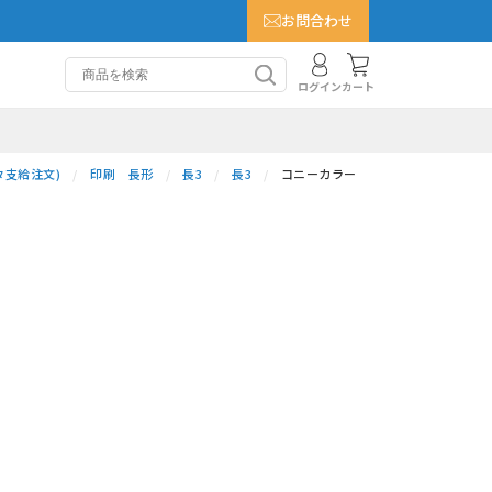
お問合わせ
カート
ログイン
タ支給注文)
印刷 長形
長3
長3
コニーカラー