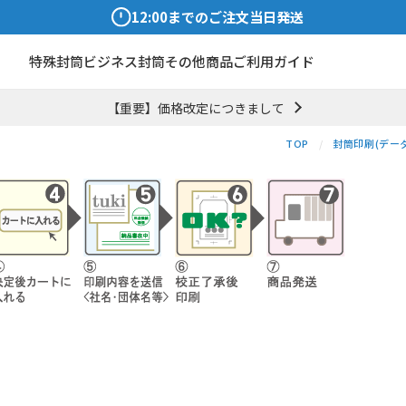
12:00までのご注文当日発送
特殊封筒
ビジネス封筒
その他商品
ご利用ガイド
【重要】価格改定につきまして
TOP
封筒印刷(デー