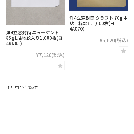
洋4立窓封筒 クラフト 70g 中
貼 枠なし1,000枚(ヨ
4A070)
洋4立窓封筒 ニューケント
85g L貼地紋入り1,000枚(ヨ
¥6,620
(税込)
4KN85)
¥7,120
(税込)
2件中1件～2件を表示