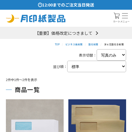
12:00までのご注文当日発送
メニュー
カート
【重要】価格改定につきまして
TOP
ビジネス用封筒
窓付封筒
洋４立窓付き封筒
表示切替：
並び順：
2件中1件～2件を表示
商品一覧