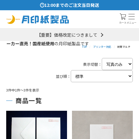
12:00までのご注文当日発送
メニュー
カート
【重要】価格改定につきまして
メーカー直売！国産紙使用
の月印紙製品です
TOP
プリンター対応
封筒マルチ
表示切替：
並び順：
3件中1件～3件を表示
商品一覧