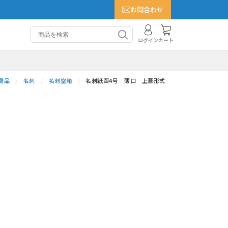
お問合わせ
カート
ログイン
商品
名刺
名刺空箱
名刺紙函4号 薄口 上蓋形式