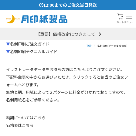
12:00までのご注文当日発送
メニュー
カート
【重要】価格改定につきまして
▼
名刺印刷ご注文ガイド
TOP
名刺印刷(データ支給注文)
▼
名刺印刷テクニカルガイド
イラストレータデータをお持ちの方はこちらよりご注文ください。
下記料金表の中からお選びいただき、クリックすると該当のご注文フ
ォームへとびます。
無地と柄、用紙によって２パターンに料金が分かれておりますので、
名刺用紙名をご参照ください。
納期については
こちら
価格表は
こちら