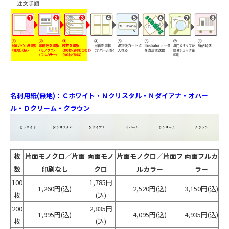
名刺用紙(無地)：Ｃホワイト・Ｎクリスタル・Ｎダイアナ・オパー
ル・Ｄクリーム・クラウン
枚
片面モノクロ／片面
両面モノ
片面モノクロ／片面フ
両面フルカ
数
印刷なし
クロ
ルカラー
ラー
100
1,785円
1,260円
(込)
2,520円
(込)
3,150円
(込)
枚
(込)
200
2,835円
1,995円
(込)
4,095円
(込)
4,935円
(込)
枚
(込)