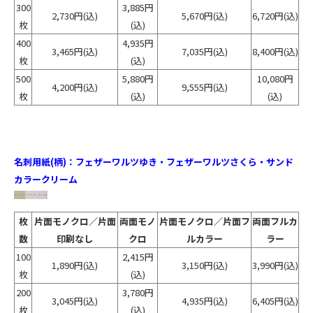
300
3,885円
2,730円
(込)
5,670円
(込)
6,720円
(込)
枚
(込)
400
4,935円
3,465円
(込)
7,035円
(込)
8,400円
(込)
枚
(込)
500
5,880円
10,080円
4,200円
(込)
9,555円
(込)
枚
(込)
(込)
名刺用紙(柄)：フェザーワルツゆき・フェザーワルツさくら・サンド
カラークリーム
枚
片面モノクロ／片面
両面モノ
片面モノクロ／片面フ
両面フルカ
数
印刷なし
クロ
ルカラー
ラー
100
2,415円
1,890円
(込)
3,150円
(込)
3,990円
(込)
枚
(込)
200
3,780円
3,045円
(込)
4,935円
(込)
6,405円
(込)
枚
(込)