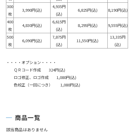
300
4,935円
3,990円
(込)
6,825円
(込)
8,190円
(込)
枚
(込)
400
6,615円
4,830円
(込)
8,295円
(込)
9,555円
(込)
枚
(込)
500
7,875円
13,335円
6,090円
(込)
11,550円
(込)
枚
(込)
(込)
・・・・オプション・・・・
ＱＲコード作成
324円
(込)
ロゴ修正、ロゴ作成
1,080円
(込)
色校正（一回につき）
1,080円
(込)
商品一覧
該当商品はありません