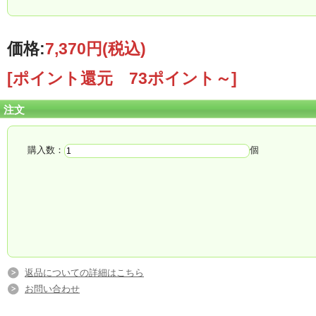
印刷時に発生した封筒・機械の不具合に関しましては
当店では対応しかねますので予めご了承ください。
※※※※※※※※※※※※
価格:
7,370円
(税込)
[ポイント還元 73ポイント～]
注文
購入数：
個
返品についての詳細はこちら
お問い合わせ