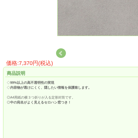
価格:7,370円(税込)
商品説明
◇
99%以上の高不透明性の実現
◇
内容物が透けにくく、隠したい情報を保護致します。
◎A4用紙の横３つ折りが入る定形封筒です。
◎
中の宛名がよく見えるセロハン窓つき！
※※※※※※※※※※※※
セロ窓封筒をお手元のプリンターで印刷されますとシワが大きく入ったり
熱で窓部分が溶ける可能性がございます。
その為、一般プリンターでの印刷はお薦めさせていただいておりません。