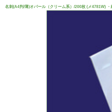
名刺(A4判/薄)オパール（クリーム系）/200枚 (メ4781W) 