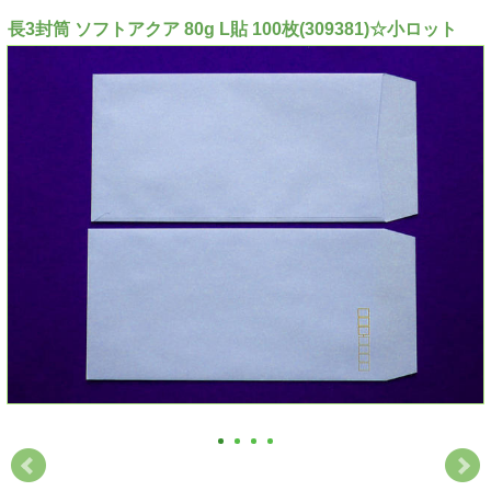
長3封筒 ソフトアクア 80g L貼 100枚(309381)☆小ロット